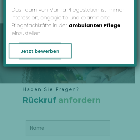
MENU
Das Team von Marina Pflegestation ist immer
interessiert, engagierte und examinierte
Pflegefachkräfte in der
ambulanten Pflege
einzustellen.
Jetzt bewerben
MARINA PFLEGESTATION
für ihre Pflege zuhause!
Haben Sie Fragen?
Rückruf
anfordern