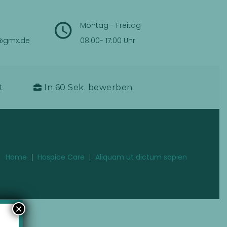
Montag - Freitag
@gmx.de
08:00- 17:00 Uhr
t
In 60 Sek. bewerben
Home
Hospice Care
Aliquam ut dictum sapien
×