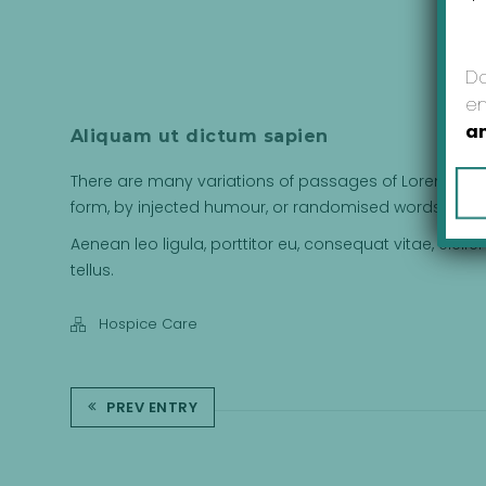
Da
en
a
Aliquam ut dictum sapien
There are many variations of passages of Lorem Ipsum
form, by injected humour, or randomised words which d
Aenean leo ligula, porttitor eu, consequat vitae, eleife
tellus.
Hospice Care
PREV ENTRY