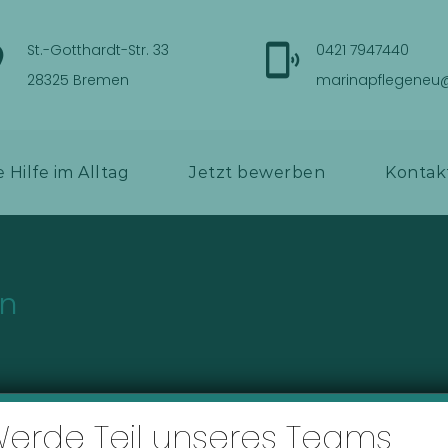
St.-Gotthardt-Str. 33
0421 7947440
28325 Bremen
marinapflegeneu
e Hilfe im Alltag
Jetzt bewerben
Kontak
en
erde Teil unseres Teams