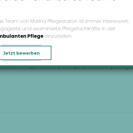
s Team von Marina Pflegestation ist immer interessiert,
gagierte und examinierte Pflegefachkräfte in der
mbulanten Pflege
einzustellen.
 available, but the majority have suffered alteration in some
Jetzt bewerben
on’t look even slightly believable.
nd ac, enim. Aliquam lorem ante, dapibus in, viverra quis, feugiat