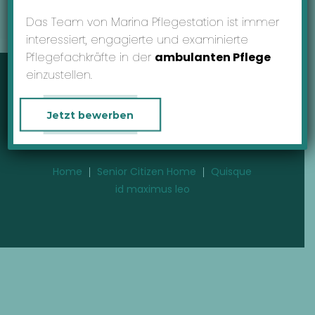
MENU
Das Team von Marina Pflegestation ist immer
interessiert, engagierte und examinierte
Pflegefachkräfte in der
ambulanten Pflege
einzustellen.
Quisque id
Jetzt bewerben
maximus leo
Home
Senior Citizen Home
Quisque
id maximus leo