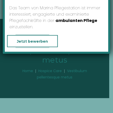
MENU
Das Team von Marina Pflegestation ist immer
interessiert, engagierte und examinierte
Pflegefachkräfte in der
ambulanten Pflege
einzustellen.
Vestibulum
Jetzt bewerben
pellentesque
metus
Home
Hospice Care
Vestibulum
pellentesque metus